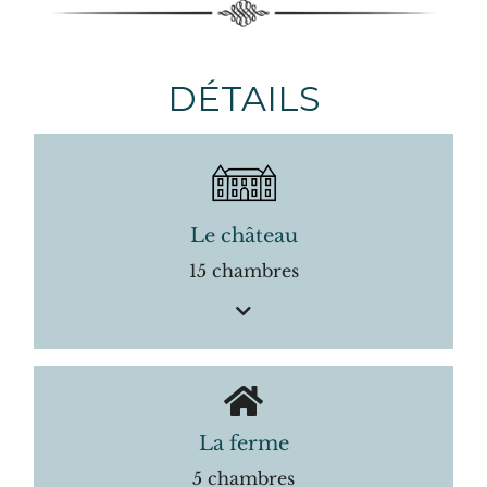
DÉTAILS
Le château
15 chambres
La ferme
5 chambres