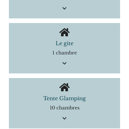
Le gite
1 chambre
Tente Glamping
10 chambres