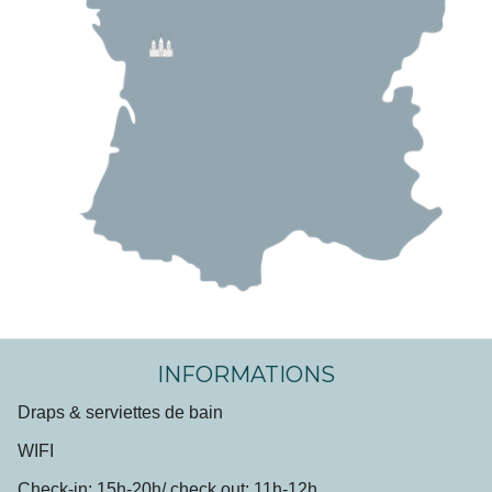
INFORMATIONS
Draps & serviettes de bain
WIFI
Check-in: 15h-20h/ check out: 11h-12h