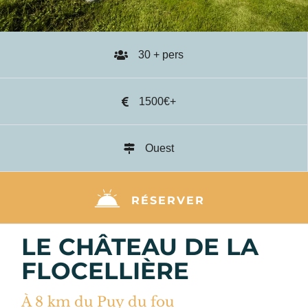
30 + pers
1500€+
Ouest
RÉSERVER
LE CHÂTEAU DE LA
FLOCELLIÈRE
À 8 km du Puy du fou