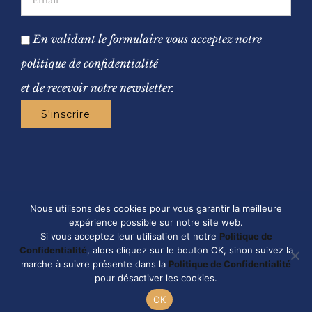
En validant le formulaire vous acceptez notre
politique de confidentialité
et de recevoir notre newsletter.
Nous utilisons des cookies pour vous garantir la meilleure
expérience possible sur notre site web.
Si vous acceptez leur utilisation et notre
Politique de
© Copyright
2026 - Château Expériences - Tous droits
Confidentialité
, alors cliquez sur le bouton OK, sinon suivez la
marche à suivre présente dans la
Politique de Confidentialité
réservés - Réalisé par
Kaizen Agency
-
Mentions légales
-
pour désactiver les cookies.
Nous contacter
Politique de confidentialité
-
Droits RGPD
OK