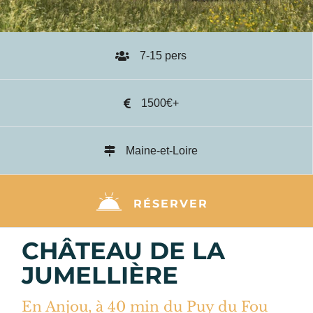
7-15 pers
1500€+
Maine-et-Loire
RÉSERVER
CHÂTEAU DE LA
JUMELLIÈRE
En Anjou, à 40 min du Puy du Fou