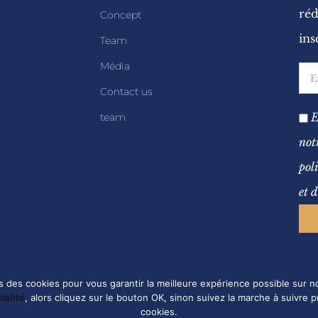
réd
Concept
ins
Team
Média
Contact us
E
team
not
pol
et 
s des cookies pour vous garantir la meilleure expérience possible sur n
ialité
, alors cliquez sur le bouton OK, sinon suivez la marche à suivre 
cookies.