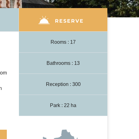
RESERVE
Rooms : 17
Bathrooms : 13
from
Reception : 300
n
Park : 22 ha