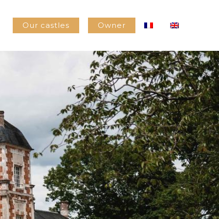
Our castles
Owner