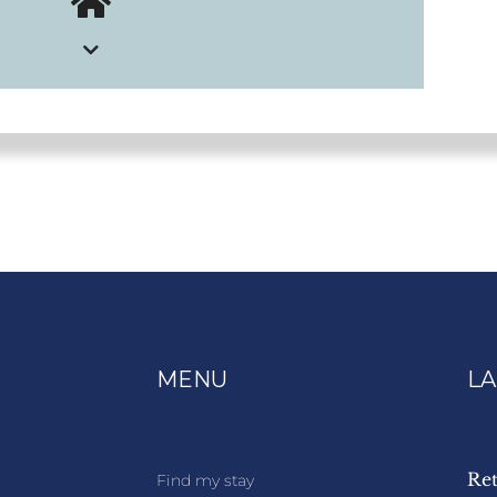
MENU
LA
Ret
Find my stay