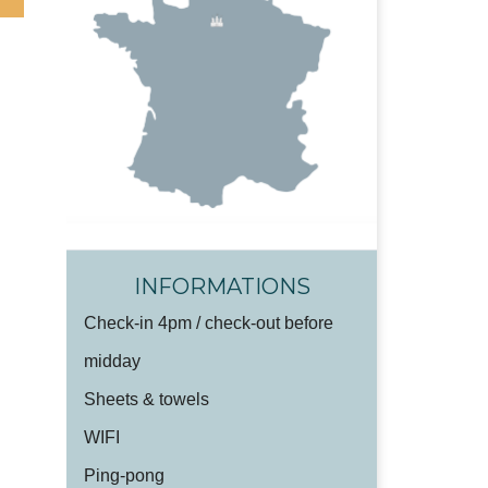
INFORMATIONS
Check-in 4pm / check-out before
midday
Sheets & towels
WIFI
Ping-pong